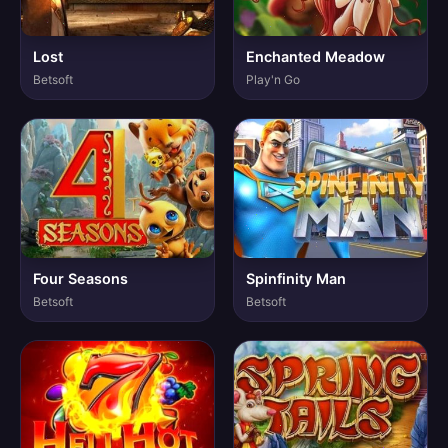
Lost
Enchanted Meadow
Betsoft
Play'n Go
Four Seasons
Spinfinity Man
Betsoft
Betsoft