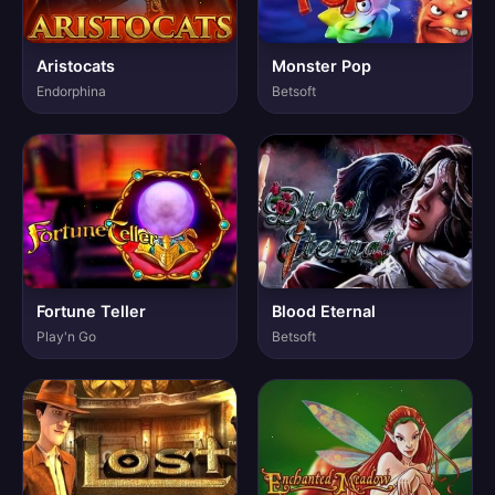
Aristocats
Monster Pop
Endorphina
Betsoft
Fortune Teller
Blood Eternal
Play'n Go
Betsoft