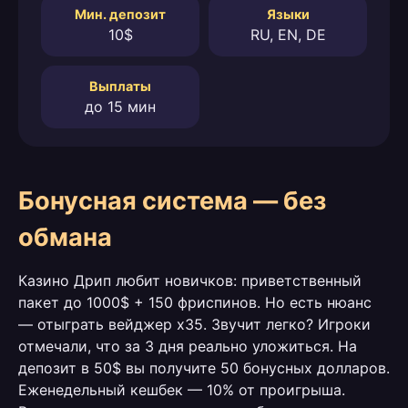
Мин. депозит
Языки
10$
RU, EN, DE
Выплаты
до 15 мин
Бонусная система — без
обмана
Казино Дрип любит новичков: приветственный
пакет до 1000$ + 150 фриспинов. Но есть нюанс
— отыграть вейджер х35. Звучит легко? Игроки
отмечали, что за 3 дня реально уложиться. На
депозит в 50$ вы получите 50 бонусных долларов.
Еженедельный кешбек — 10% от проигрыша.