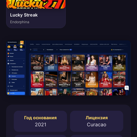
Lucky Streak
Endorphina
Год основания
Лицензия
2021
Curacao