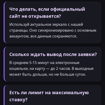
Что делать, если официальный
сайт не открывается?
Используй актуальное зеркало с нашей
страницы. Оно синхронизировано с основным
аккаунтом, все данные сохраняются.
Сколько ждать вывод после заявки?
В среднем 5-15 минут на электронные
кошельки, на карту — до 2 часов. В выходные
может быть дольше, но не больше суток.
Есть ли лимит на максимальную
ставку?