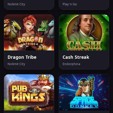
Nolimit City
Play'n Go
Dragon Tribe
Cash Streak
Nolimit City
Endorphina